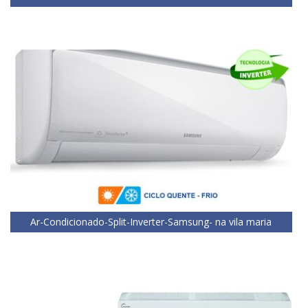
Ar-Condicionado-Split-Inverter-Samsung- na vila maria