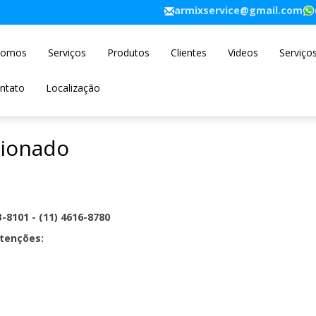
armixservice@gmail.com
Somos
Serviços
Produtos
Clientes
Videos
Serviço
ntato
Localização
cionado
3-8101 - (11) 4616-8780
tenções: