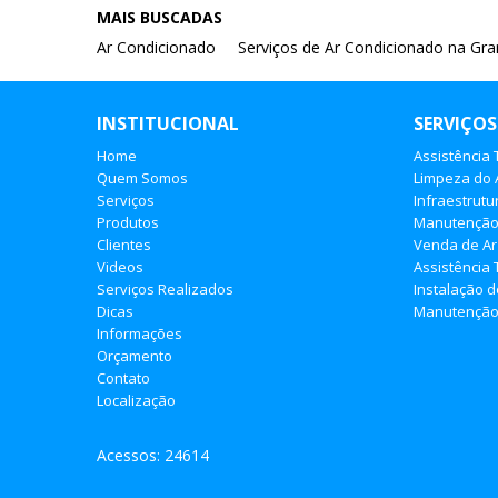
MAIS BUSCADAS
Ar Condicionado
Serviços de Ar Condicionado na Gr
INSTITUCIONAL
SERVIÇOS
Home
Assistência
Quem Somos
Limpeza do 
Serviços
Infraestrutu
Produtos
Manutençã
Clientes
Venda de Ar
Videos
Assistência 
Serviços Realizados
Instalação 
Dicas
Manutenção 
Informações
Orçamento
Contato
Localização
Acessos: 24614