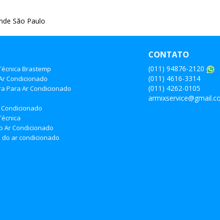
ande São Paulo
CONTATO
(011) 94876-2120
 Técnica Brastemp
(011) 4616-3314
Ar Condicionado
(011) 4262-0105
ra Para Ar Condicionado
armixservice@gmail.
o
 Condicionado
Técnica
do Ar Condicionado
do ar condicionado