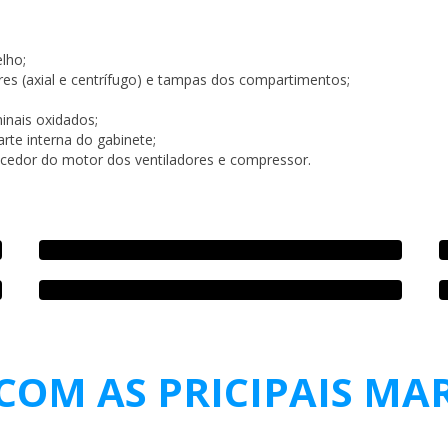
elho;
res (axial e centrífugo) e tampas dos compartimentos;
inais oxidados;
rte interna do gabinete;
ecedor do motor dos ventiladores e compressor.
OM AS PRICIPAIS MA