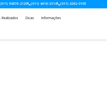
(011) 94876-2120
(011) 4616-3314
(011) 4262-0105
s Realizados
Dicas
Informações