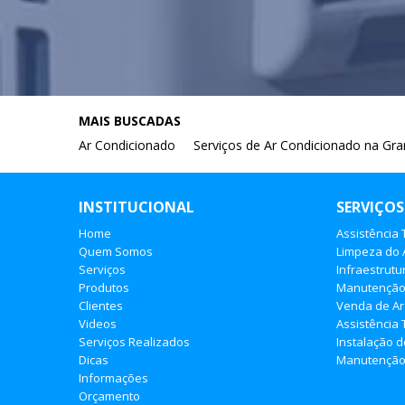
MAIS BUSCADAS
Ar Condicionado
Serviços de Ar Condicionado na Gr
INSTITUCIONAL
SERVIÇOS
Home
Assistência
Quem Somos
Limpeza do 
Serviços
Infraestrutu
Produtos
Manutençã
Clientes
Venda de Ar
Videos
Assistência 
Serviços Realizados
Instalação 
Dicas
Manutenção 
Informações
Orçamento