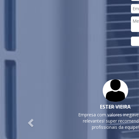
Previous
ESTER VIEIRA
Empresa com valores inegav
relevantes! super recomen
profissionais da equipe!