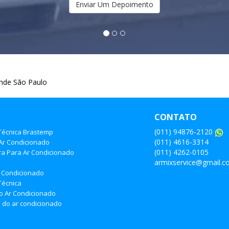
Enviar Um Depoimento
ande São Paulo
CONTATO
(011) 94876-2120
 Técnica Brastemp
(011) 4616-3314
Ar Condicionado
(011) 4262-0105
ra Para Ar Condicionado
armixservice@gmail.
o
 Condicionado
Técnica
do Ar Condicionado
do ar condicionado