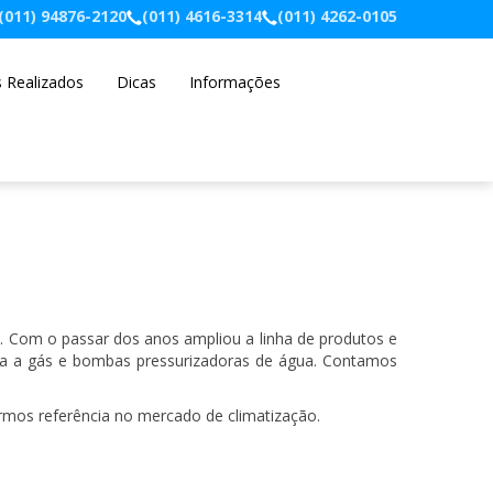
(011) 94876-2120
(011) 4616-3314
(011) 4262-0105
s Realizados
Dicas
Informações
ão. Com o passar dos anos ampliou a linha de produtos e
ua a gás e bombas pressurizadoras de água. Contamos
rmos referência no mercado de climatização.