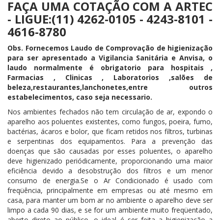
FAÇA UMA COTAÇÃO COM A ARTEC
- LIGUE:(11) 4262-0105 - 4243-8101 -
4616-8780
Obs. Fornecemos Laudo de Comprovação de higienização
para ser apresentado a Vigilancia Sanitária e Anvisa, o
laudo normalmente é obrigatorio para hospitais ,
Farmacias , Clinicas , Laboratorios ,salões de
beleza,restaurantes,lanchonetes,entre outros
estabelecimentos, caso seja necessario.
Nos ambientes fechados não tem circulação de ar, expondo o
aparelho aos poluentes existentes, como fungos, poeira, fumo,
bactérias, ácaros e bolor, que ficam retidos nos filtros, turbinas
e serpentinas dos equipamentos. Para a prevenção das
doenças que são causadas por esses poluentes, o aparelho
deve higienizado periódicamente, proporcionando uma maior
eficiência devido a desobstrução dos filtros e um menor
consumo de energia.Se o Ar Condicionado é usado com
freqüência, principalmente em empresas ou até mesmo em
casa, para manter um bom ar no ambiente o aparelho deve ser
limpo a cada 90 dias, e se for um ambiente muito freqüentado,
aberto direto ao público, o ideal é ser feita a higienização a