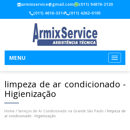
armixservice@gmail.com
(011) 94876-2120
(011) 4616-3314
(011) 4262-0105
MENU
limpeza de ar condicionado -
Higienização
Home
/
Serviços de Ar Condicionado na Grande São Paulo
/ limpeza de
ar condicionado - Higienização