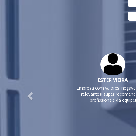
Previous
ESTER VIEIRA
Empresa com valores inegav
relevantes! super recomen
profissionais da equipe!