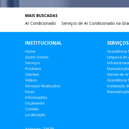
MAIS BUSCADAS
Ar Condicionado
Serviços de Ar Condicionado na Gr
INSTITUCIONAL
SERVIÇOS
Home
Assistência
Quem Somos
Limpeza do 
Serviços
Infraestrutu
Produtos
Manutençã
Clientes
Venda de Ar
Videos
Assistência 
Serviços Realizados
Instalação 
Dicas
Manutenção 
Informações
Orçamento
Contato
Localização
Acessos: 23639