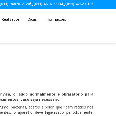
(011) 94876-2120
(011) 4616-3314
(011) 4262-0105
s Realizados
Dicas
Informações
nvisa, o laudo normalmente é obrigatorio para
lecimentos, caso seja necessario.
umo, bactérias, ácaros e bolor, que ficam retidos nos
entes, o aparelho deve higienizado periódicamente,