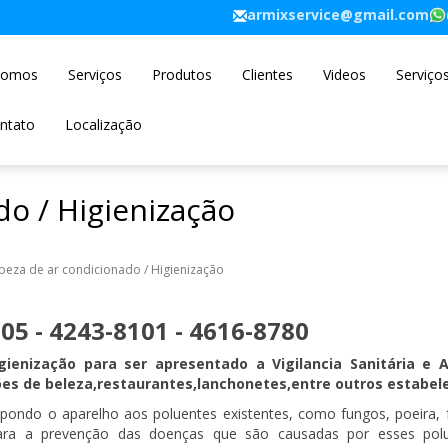
armixservice@gmail.com
Somos
Serviços
Produtos
Clientes
Videos
Serviço
ntato
Localização
do / Higienização
mpeza de ar condicionado / Higienização
05 - 4243-8101 - 4616-8780
enização para ser apresentado a Vigilancia Sanitária e A
salões de beleza,restaurantes,lanchonetes,entre outros estabe
ondo o aparelho aos poluentes existentes, como fungos, poeira, f
 Para a prevenção das doenças que são causadas por esses polu