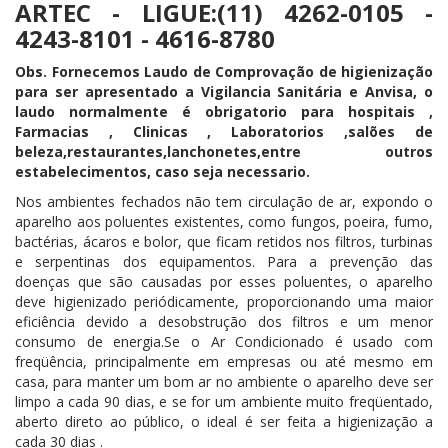
ARTEC - LIGUE:(11) 4262-0105 -
4243-8101 - 4616-8780
Obs. Fornecemos Laudo de Comprovação de higienização
para ser apresentado a Vigilancia Sanitária e Anvisa, o
laudo normalmente é obrigatorio para hospitais ,
Farmacias , Clinicas , Laboratorios ,salões de
beleza,restaurantes,lanchonetes,entre outros
estabelecimentos, caso seja necessario.
Nos ambientes fechados não tem circulação de ar, expondo o
aparelho aos poluentes existentes, como fungos, poeira, fumo,
bactérias, ácaros e bolor, que ficam retidos nos filtros, turbinas
e serpentinas dos equipamentos. Para a prevenção das
doenças que são causadas por esses poluentes, o aparelho
deve higienizado periódicamente, proporcionando uma maior
eficiência devido a desobstrução dos filtros e um menor
consumo de energia.Se o Ar Condicionado é usado com
freqüência, principalmente em empresas ou até mesmo em
casa, para manter um bom ar no ambiente o aparelho deve ser
limpo a cada 90 dias, e se for um ambiente muito freqüentado,
aberto direto ao público, o ideal é ser feita a higienização a
cada 30 dias .