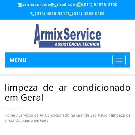
armixservice@gmail.com
(011) 94876-2120
(011) 4616-3314
(011) 4262-0105
MENU
limpeza de ar condicionado
em Geral
Home
/
Serviços de Ar Condicionado na Grande São Paulo
/ limpeza de
ar condicionado em Geral