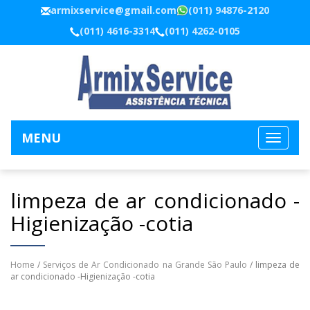
armixservice@gmail.com
(011) 94876-2120
(011) 4616-3314
(011) 4262-0105
MENU
limpeza de ar condicionado -
Higienização -cotia
Home
/
Serviços de Ar Condicionado na Grande São Paulo
/ limpeza de
ar condicionado -Higienização -cotia