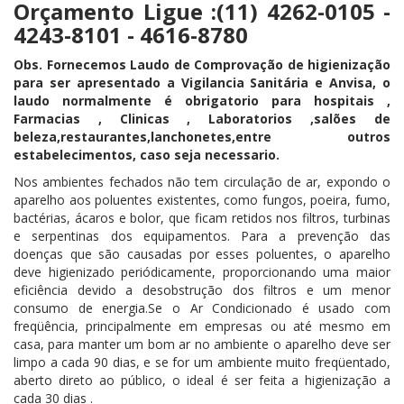
Orçamento Ligue :(11) 4262-0105 -
4243-8101 - 4616-8780
Obs. Fornecemos Laudo de Comprovação de higienização
para ser apresentado a Vigilancia Sanitária e Anvisa, o
laudo normalmente é obrigatorio para hospitais ,
Farmacias , Clinicas , Laboratorios ,salões de
beleza,restaurantes,lanchonetes,entre outros
estabelecimentos, caso seja necessario.
Nos ambientes fechados não tem circulação de ar, expondo o
aparelho aos poluentes existentes, como fungos, poeira, fumo,
bactérias, ácaros e bolor, que ficam retidos nos filtros, turbinas
e serpentinas dos equipamentos. Para a prevenção das
doenças que são causadas por esses poluentes, o aparelho
deve higienizado periódicamente, proporcionando uma maior
eficiência devido a desobstrução dos filtros e um menor
consumo de energia.Se o Ar Condicionado é usado com
freqüência, principalmente em empresas ou até mesmo em
casa, para manter um bom ar no ambiente o aparelho deve ser
limpo a cada 90 dias, e se for um ambiente muito freqüentado,
aberto direto ao público, o ideal é ser feita a higienização a
cada 30 dias .