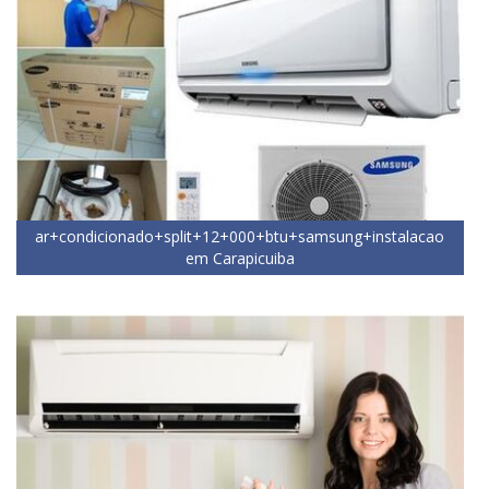
ar+condicionado+split+12+000+btu+samsung+instalacao
em Carapicuiba