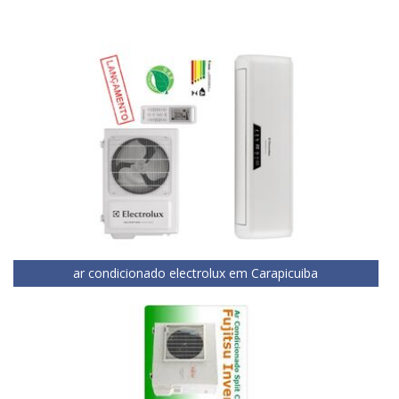
ar condicionado electrolux em Carapicuiba