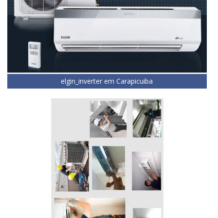
elgin_inverter em Carapicuiba