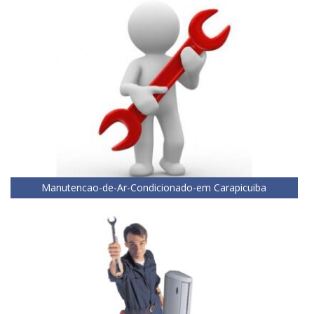
Manutencao-de-Ar-Condicionado-em Carapicuiba