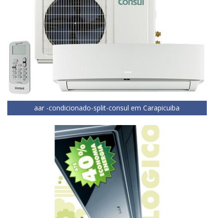
aar -condicionado-split-consul em Carapicuiba