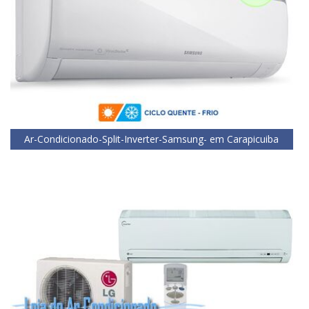
Ar-Condicionado-Split-Inverter-Samsung- em Carapicuiba