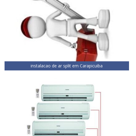
instalacao de ar split em Carapicuiba