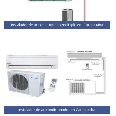
Instalador de ar condicionado multsplit em Carapicuiba
instalador de ar-condicionado em Carapicuiba