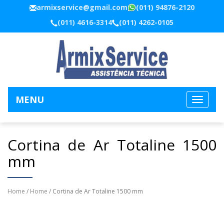
armixservice@gmail.com
(011) 94876-2120
(011) 4616-3314
(011) 4262-0105
MENU
Cortina de Ar Totaline 1500
mm
Home
/
Home
/ Cortina de Ar Totaline 1500 mm