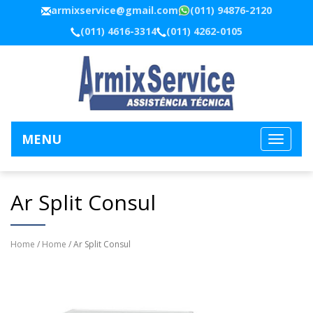
armixservice@gmail.com
(011) 94876-2120
(011) 4616-3314
(011) 4262-0105
MENU
Ar Split Consul
Home
/
Home
/ Ar Split Consul