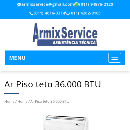
armixservice@gmail.com
(011) 94876-2120
(011) 4616-3314
(011) 4262-0105
MENU
Ar Piso teto 36.000 BTU
Home
/
Home
/ Ar Piso teto 36.000 BTU