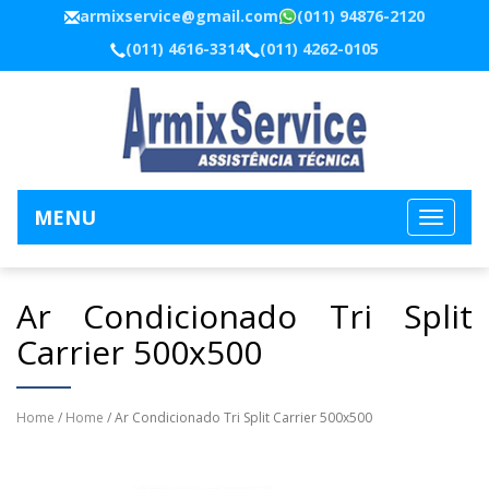
armixservice@gmail.com
(011) 94876-2120
(011) 4616-3314
(011) 4262-0105
MENU
Ar Condicionado Tri Split
Carrier 500x500
Home
/
Home
/ Ar Condicionado Tri Split Carrier 500x500