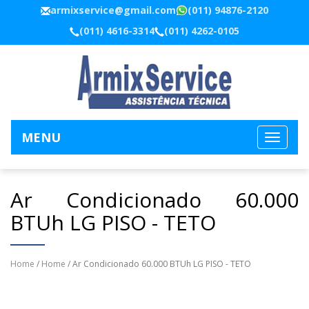
armixservice@gmail.com
(011) 94876-2120
(011) 4616-3314
(011) 4262-0105
MENU
Ar Condicionado 60.000
BTUh LG PISO - TETO
Home
/
Home
/ Ar Condicionado 60.000 BTUh LG PISO - TETO