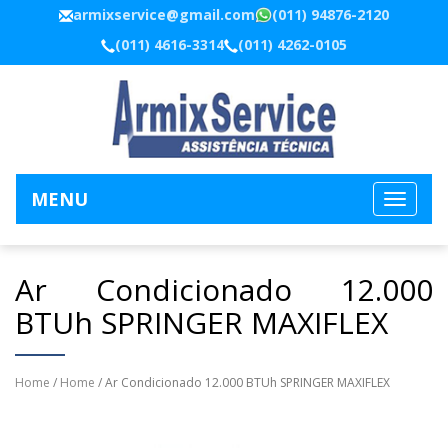
armixservice@gmail.com
(011) 94876-2120
(011) 4616-3314
(011) 4262-0105
MENU
Ar Condicionado 12.000
BTUh SPRINGER MAXIFLEX
Home
/
Home
/ Ar Condicionado 12.000 BTUh SPRINGER MAXIFLEX