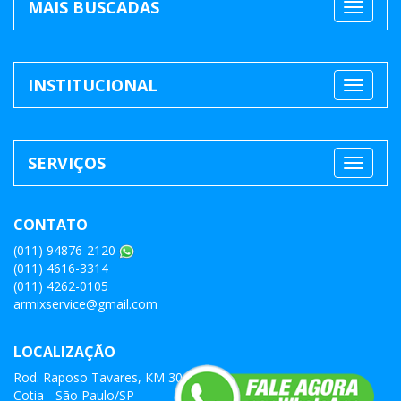
INSTITUCIONAL
SERVIÇOS
CONTATO
(011) 94876-2120
(011) 4616-3314
(011) 4262-0105
armixservice@gmail.com
LOCALIZAÇÃO
Rod. Raposo Tavares, KM 30
Cotia - São Paulo/SP
06846-110