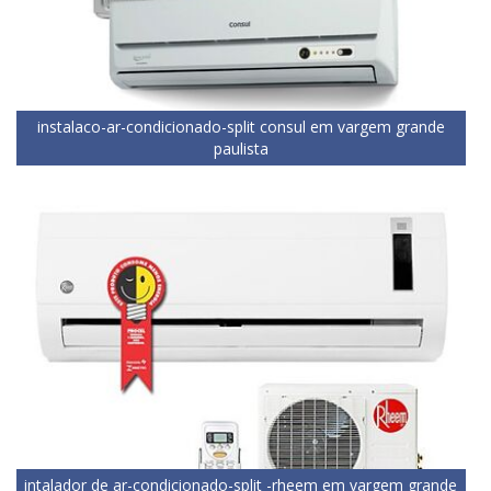
instalaco-ar-condicionado-split consul em vargem grande
paulista
intalador de ar-condicionado-split -rheem em vargem grande