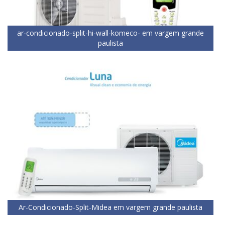
ar-condicionado-split-hi-wall-komeco- em vargem grande
paulista
Ar-Condicionado-Split-Midea em vargem grande paulista