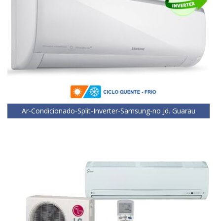
Ar-Condicionado-Split-Inverter-Samsung-no Jd. Guarau