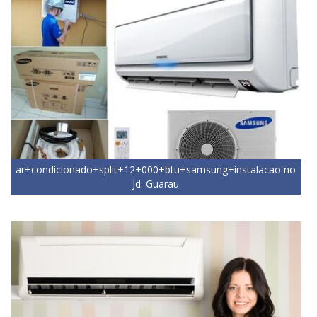
ar+condicionado+split+12+000+btu+samsung+instalacao no
Jd. Guarau