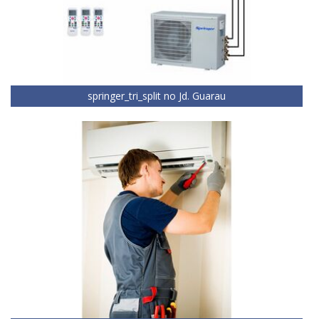
springer_tri_split no Jd. Guarau