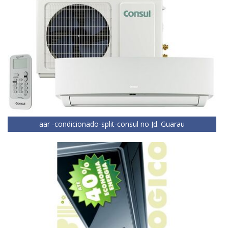
aar -condicionado-split-consul no Jd. Guarau