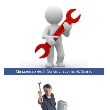
Manutencao-de-Ar-Condicionado- no Jd. Guarau