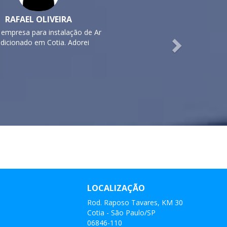
Next
ESTER VIEIRA
a com valores inegavelmente
vantes! super recomendo os
profissionais da equipe!