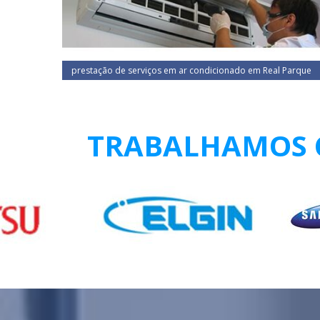
prestação de serviços em ar condicionado em Real Parque
TRABALHAMOS C