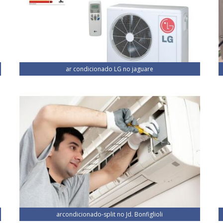
ar condicionado LG no jaguare
arcondicionado-split no Jd. Bonfiglioli