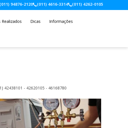
(011) 94876-2120
(011) 4616-3314
(011) 4262-0105
s Realizados
Dicas
Informações
11) 42438101 - 42620105 - 46168780