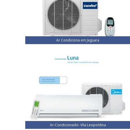
Ar Condiciona em Jaguara
Ar-Condicionado- Vila Leopoldina