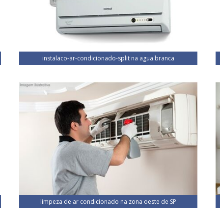
instalaco-ar-condicionado-split na agua branca
limpeza de ar condicionado na zona oeste de SP