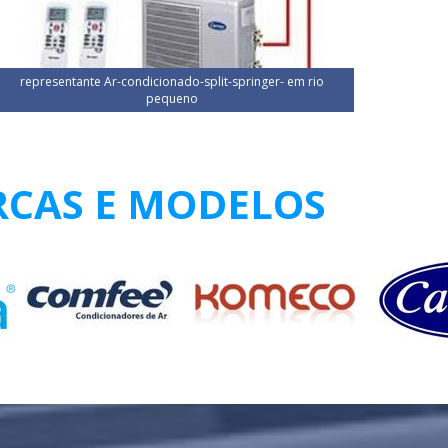
representante Ar-condicionado-split-springer- em rio
pequeno
RCAS E MODELOS