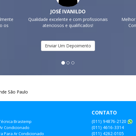
RAFAEL OLIVEIRA
issionais
Melhor empresa para instalação de Ar
Empres
s!
Condicionado em Cotia. Adorei
rele
Enviar Um Depoimento
ande São Paulo