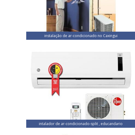
instalação de ar-condicionado no Caxingui
intalador de ar-condicionado-split , educandario