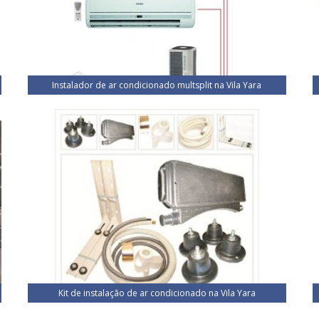
Instalador de ar condicionado multsplit na Vila Yara
Kit de instalação de ar condicionado na Vila Yara