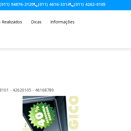
(011) 94876-2120
(011) 4616-3314
(011) 4262-0105
s Realizados
Dicas
Informações
38101 - 42620105 - 46168780