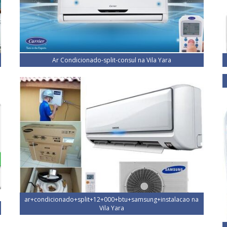
Ar Condicionado-split-consul na Vila Yara
ar+condicionado+split+12+000+btu+samsung+instalacao na
Vila Yara