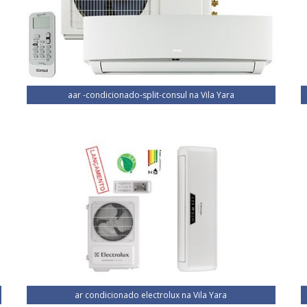
aar -condicionado-split-consul na Vila Yara
ar condicionado electrolux na Vila Yara