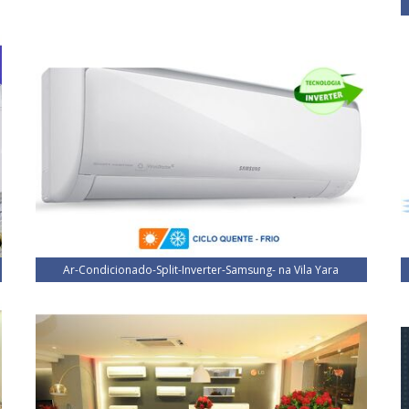
Ar-Condicionado-Split-Inverter-Samsung- na Vila Yara