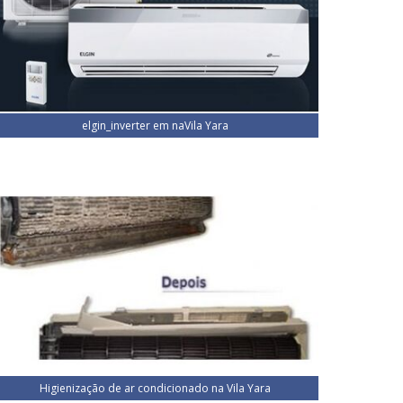
elgin_inverter em naVila Yara
Higienização de ar condicionado na Vila Yara