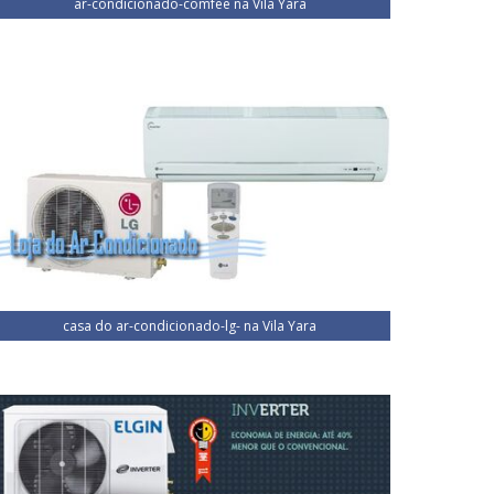
ar-condicionado-comfee na Vila Yara
casa do ar-condicionado-lg- na Vila Yara