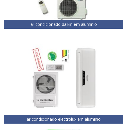
ar condicionado daikin em aluminio
ar condicionado electrolux em aluminio