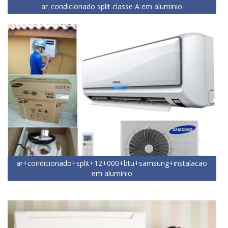
ar_condicionado split classe A em aluminio
ar+condicionado+split+12+000+btu+samsung+instalacao
em aluminio