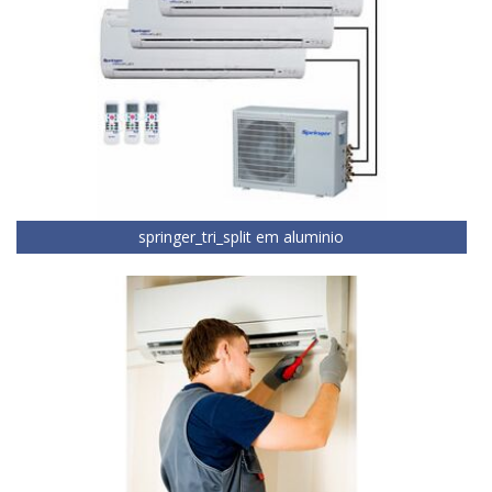
springer_tri_split em aluminio