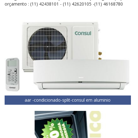
orçamento : (11) 42438101 - (11) 42620105 -(11) 46168780
aar -condicionado-split-consul em aluminio