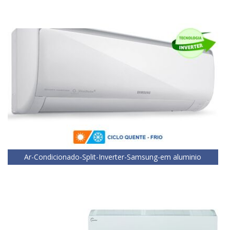
Ar-Condicionado-Split-Inverter-Samsung-em aluminio